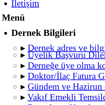
İletişim
Menü
Dernek Bilgileri
▸
Dernek adres ve bilgi
▸
Üyelik Başvuru Dile
▸
Derneğe üye olma ko
▸
Doktor/İlaç Fatura
▸
Gündem ve Hazirun c
▸
Vakıf Emekli Temsilc